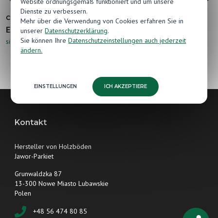
Website ordnungsgemäß funktioniert und um unsere
Dienste zu verbessern.
COLOR INSPIRATION
COLOR INSPIRATION
Mehr über die Verwendung von Cookies erfahren Sie in
Eiche Color Como
Eiche Color Vento
unserer
Datenschutzerklärung
.
Sie können Ihre
Datenschutzeinstellungen auch jederzeit
siehe
siehe
ändern.
EINSTELLUNGEN
ICH AKZEPTIERE
Kontakt
Hersteller von Holzböden
Jawor-Parkiet
Grunwaldzka 87
13-300 Nowe Miasto Lubawskie
Polen
+48 56 474 80 85