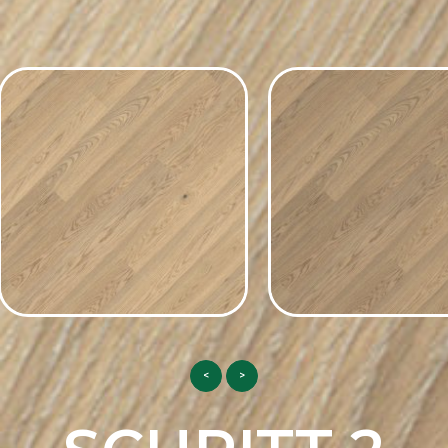
<
>
COLOR INSPIRATION
COLOR INSPIRATI
Eiche Color Alabastro
Eiche Color Al
siehe
siehe