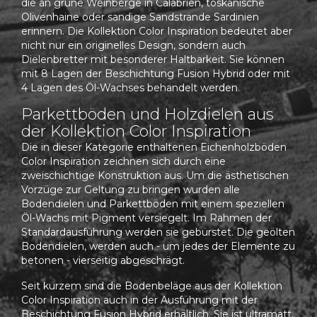
die an grüne Weinberge in Calabrien, toskanische
Olivenhaine oder sandige Sandstrände Sardinien
erinnern. Die Kollektion Color Inspiration bedeutet aber
nicht nur ein originelles Design, sondern auch
Dielenbretter mit besonderer Haltbarkeit. Sie können
mit 8 Lagen der Beschichtung Fusion Hybrid oder mit
4 Lagen des Öl-Wachses behandelt werden.
Parkettböden und Holzdielen aus
der Kollektion Color Inspiration
Die in dieser Kategorie enthaltenen Eichenholzböden
Color Inspiration zeichnen sich durch eine
zweischichtige Konstruktion aus. Um die ästhetischen
Vorzüge zur Geltung zu bringen wurden alle
Bodendielen und Parkettböden mit einem speziellen
Öl-Wachs mit Pigment versiegelt. Im Rahmen der
Standardausführung werden sie gebürstet. Die geölten
Bodendielen, werden auch - um jedes der Elemente zu
betonen - vierseitig abgeschrägt.
Seit kurzem sind die Bodenbeläge aus der Kollektion
Color Inspiration auch in der Ausführung mit der
Beschichtung Fusion Hybrid erhältlich. Sie ist ultramatt,