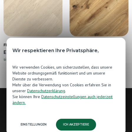
FERTIGDESKA LUXURY
FERTIGDESKA LUXURY
Wir respektieren Ihre Privatsphäre,
Eiche Color Bianco
Eiche Country
siehe
siehe
Wir verwenden Cookies, um sicherzustellen, dass unsere
Website ordnungsgemäß funktioniert und um unsere
Dienste zu verbessern.
Mehr über die Verwendung von Cookies erfahren Sie in
unserer
Datenschutzerklärung
.
Sie können Ihre
Datenschutzeinstellungen auch jederzeit
ändern.
Kontakt
Hersteller von Holzböden
EINSTELLUNGEN
ICH AKZEPTIERE
Jawor-Parkiet