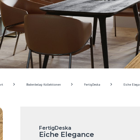
art
Bodenbelag-Kollektionen
FertigDeska
Eiche Elega
FertigDeska
Eiche Elegance