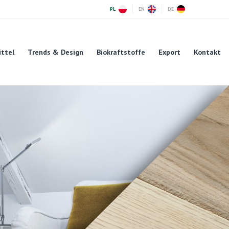
PL
EN
DE
ittel
Trends & Design
Biokraftstoffe
Export
Kontakt
n