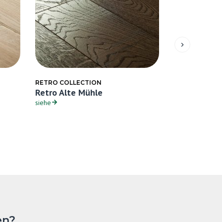
RETRO COLLECTION
RETRO COLLE
Retro Alte Mühle
Retro Graue
siehe
siehe
en?