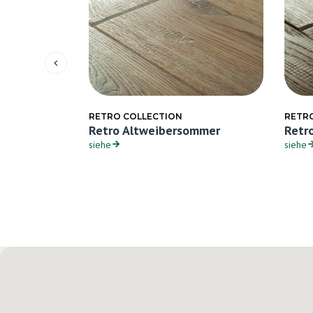
RETRO COLLECTION
RETR
rmland
Retro Altweibersommer
Retr
siehe
siehe