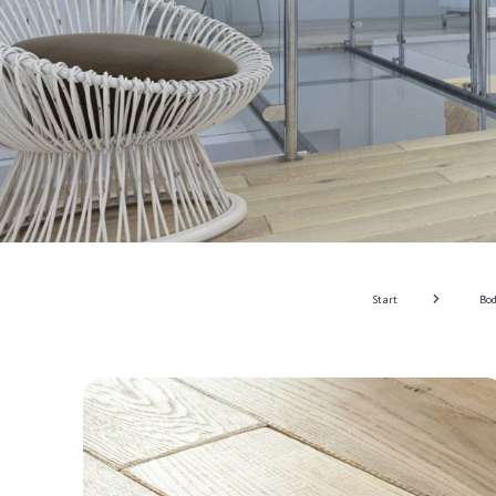
Start
Bod