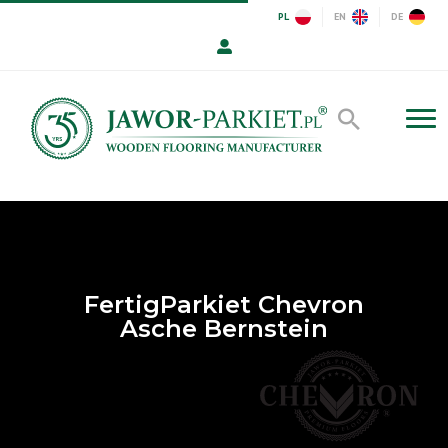
PL
EN
DE
FertigParkiet Chevron
Asche Bernstein