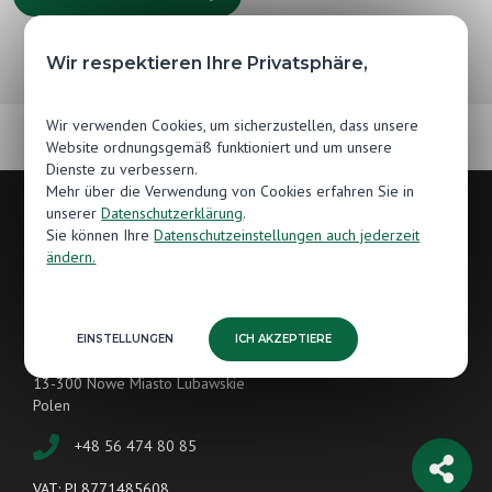
Wir respektieren Ihre Privatsphäre,
Wir verwenden Cookies, um sicherzustellen, dass unsere
Website ordnungsgemäß funktioniert und um unsere
Dienste zu verbessern.
Mehr über die Verwendung von Cookies erfahren Sie in
unserer
Datenschutzerklärung
.
Sie können Ihre
Datenschutzeinstellungen auch jederzeit
Kontakt
ändern.
Hersteller von Holzböden
Jawor-Parkiet
EINSTELLUNGEN
ICH AKZEPTIERE
Grunwaldzka 87
13-300 Nowe Miasto Lubawskie
Polen
+48 56 474 80 85
VAT: PL8771485608