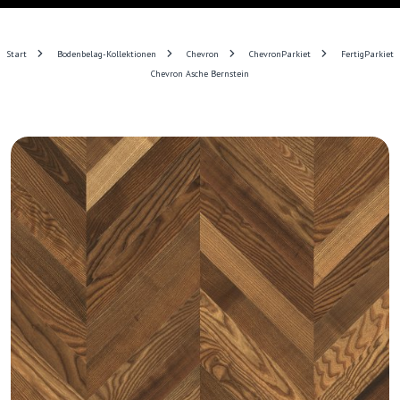
Start
Bodenbelag-Kollektionen
Chevron
ChevronParkiet
FertigParkiet
Chevron Asche Bernstein