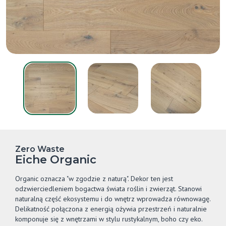
Zero Waste
Eiche Organic
Organic oznacza "w zgodzie z naturą". Dekor ten jest
odzwierciedleniem bogactwa świata roślin i zwierząt. Stanowi
naturalną część ekosystemu i do wnętrz wprowadza równowagę.
Delikatność połączona z energią ożywia przestrzeń i naturalnie
komponuje się z wnętrzami w stylu rustykalnym, boho czy eko.