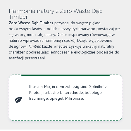
Harmonia natury z Zero Waste Dąb
Timber
Zero Waste Dąb Timber
przynosi do wnętrz piękno
bezkresnych lasów – od ich niezwykłych barw po powtarzające
się wzory, moc i siłę natury. Dekor inspirowany równowagą w
naturze wprowadza harmonię i spokój. Dzięki wyjątkowemu
designowi
Timber
, każde wnętrze zyskuje unikalny, naturalny
charakter, podkreślając jednocześnie ekologiczne podejście do
aranżacji przestrzeni.
Klassen-Mix, in dem zulässig sind: Splintholz,
Knoten, farbliche Unterschiede, beliebige
Baumringe, Spiegel, Mikrorisse.