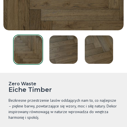
Zero Waste
Eiche Timber
Bezkresne przestrzenie lasów oddających nam to, co najlepsze
– piękne barwy, powtarzające się wzory, moc i siłę natury. Dekor
inspirowany równowagą w naturze wprowadza do wnętrza
harmonię i spokój.